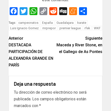
Facebook
Twitter
WhatsApp
Copy
Reddit
Digg
Meneam
Compar
Link
campeonatos
España
Guadalajara
karate
Tags:
Luis Ignacio Gomez
mrprepor
premier league
rfek
WKF
Anterior
Siguiente
DESTACADA
Maceda y River Stone, en
PARTICIPACIÓN DE
el Gallego de As Pontes
ALEXANDRA GRANDE EN
PARÍS
Deja una respuesta
Tu dirección de correo electrónico no será
publicada.
Los campos obligatorios están
marcados con
*