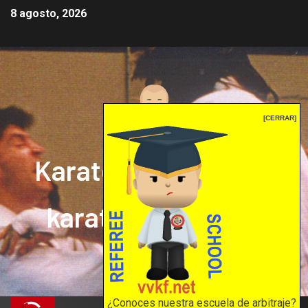
8 agosto, 2026
[CERRAR]
Karate mrprepor: el
karate en internet
El karate en internet
¿Conoces nuestra escuela de arbitraje?