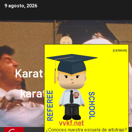
9 agosto, 2026
[CERRAR]
Karate mrprepor: el
karate en internet
El karate en internet
¿Conoces nuestra escuela de arbitraje?