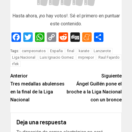
Hasta ahora, ¡no hay votos!. Sé el primero en puntuar
este contenido.
Facebook
Twitter
WhatsApp
Copy
Reddit
Digg
Meneam
Compar
Link
campeonatos
España
final
karate
Lanzarote
Tags:
Liga Nacional
Luis Ignacio Gomez
mrprepor
Raul Fajardo
rfek
Anterior
Siguiente
Tres medallas abulenses
Ángel Guillén pone el
en la final de la Liga
broche a la Liga Nacional
Nacional
con un bronce
Deja una respuesta