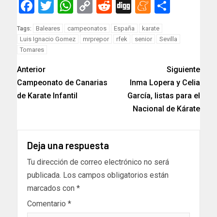
Facebook
Twitter
WhatsApp
Copy
Reddit
Digg
Meneam
Compar
Link
Baleares
campeonatos
España
karate
Tags:
Luis Ignacio Gomez
mrprepor
rfek
senior
Sevilla
Tomares
Anterior
Siguiente
Campeonato de Canarias
Inma Lopera y Celia
de Karate Infantil
García, listas para el
Nacional de Kárate
Deja una respuesta
Tu dirección de correo electrónico no será
publicada.
Los campos obligatorios están
marcados con
*
Comentario
*