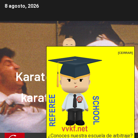
8 agosto, 2026
[CERRAR]
Karate mrprepor: el
karate en internet
El karate en internet
¿Conoces nuestra escuela de arbitraje?