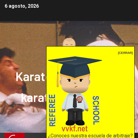
6 agosto, 2026
[CERRAR]
Karate mrprepor: el
karate en internet
El karate en internet
¿Conoces nuestra escuela de arbitraje?