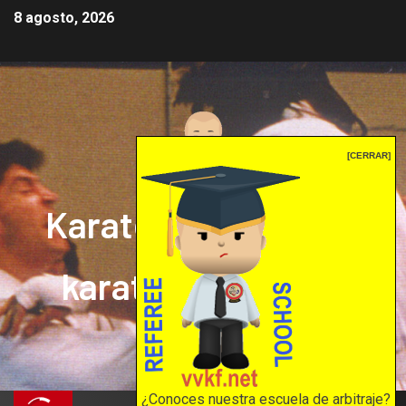
8 agosto, 2026
[CERRAR]
Karate mrprepor: el
karate en internet
El karate en internet
¿Conoces nuestra escuela de arbitraje?