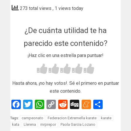
273 total views
, 1 views today
¿De cuánta utilidad te ha
parecido este contenido?
¡Haz clic en una estrella para puntuar!
Hasta ahora, ¡no hay votos!. Sé el primero en puntuar
este contenido.
Facebook
Twitter
WhatsApp
Copy
Reddit
Digg
Meneam
Compar
Link
campeonato
Federacion Extremeña karate
karate
Tags:
kata
Llerena
mrprepor
Paola Garcia Lozano