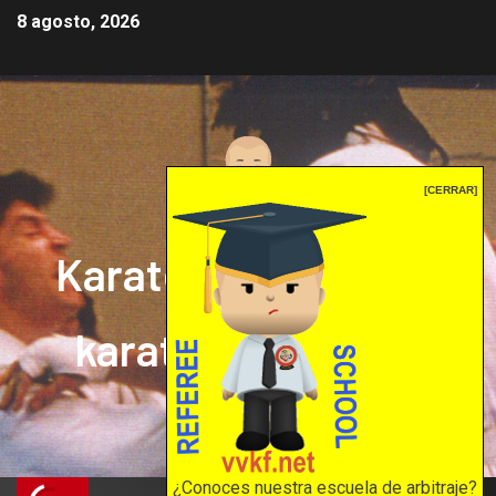
8 agosto, 2026
[CERRAR]
Karate mrprepor: el
karate en internet
El karate en internet
¿Conoces nuestra escuela de arbitraje?