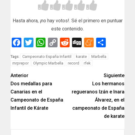
Hasta ahora, ¡no hay votos!. Sé el primero en puntuar
este contenido.
Facebook
Twitter
WhatsApp
Copy
Reddit
Digg
Meneam
Compar
Link
Campeonato España Infantil
karate
Marbella
Tags:
mrprepor
Olympic Marbella
record
rfek
Anterior
Siguiente
Dos medallas para
Los hermanos
Canarias en el
regueranos Izán e Inara
Campeonato de España
Álvarez, en el
Infantil de Kárate
campeonato de España
de karate