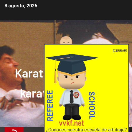
8 agosto, 2026
[CERRAR]
Karate mrprepor: el
karate en internet
El karate en internet
¿Conoces nuestra escuela de arbitraje?