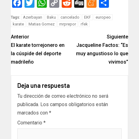
Facebook
Twitter
WhatsApp
Copy
Reddit
Digg
Meneam
Compar
Link
Azerbayan
Baku
cancelado
EKF
europeo
Tags:
karate
Matias Gomez
mrprepor
rfek
Anterior
Siguiente
El karate torrejonero en
Jacqueline Factos: “Es
la cúspide del deporte
muy angustioso lo que
madrileño
vivimos”
Deja una respuesta
Tu dirección de correo electrónico no será
publicada.
Los campos obligatorios están
marcados con
*
Comentario
*