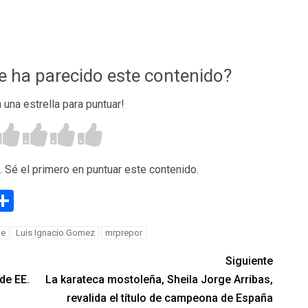
te ha parecido este contenido?
n una estrella para puntuar!
. Sé el primero en puntuar este contenido.
g
eneame
Compartir
te
Luis Ignacio Gomez
mrprepor
Siguiente
de EE.
La karateca mostoleña, Sheila Jorge Arribas,
revalida el título de campeona de España