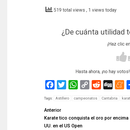
519 total views
, 1 views today
¿De cuánta utilidad 
¡Haz clic e
Hasta ahora, ¡no hay votos!
Facebook
Twitter
WhatsApp
Copy
Reddit
Dig
M
Link
Astillero
campeonatos
Cantabria
kara
Tags:
Anterior
Karate tico conquista el oro por encima 
UU. en el US Open