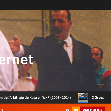
ternet
e de Kata en WKF (2008–2024)
2 Oros, 1 Plata y 5 Bronce
VER ONLINE
IO