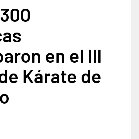
 300
cas
aron en el III
de Kárate de
ro