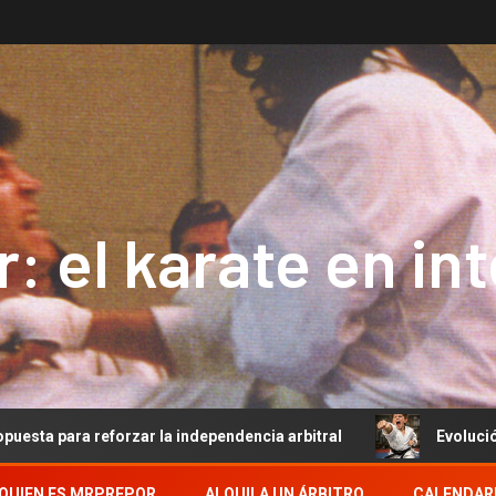
: el karate en in
forzar la independencia arbitral
Evolución del Arbitraj
QUIEN ES MRPREPOR
ALQUILA UN ÁRBITRO
CALENDAR