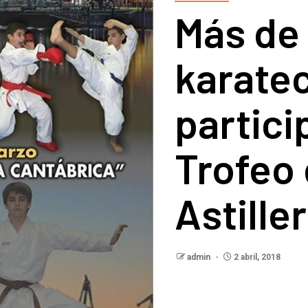
Más de
karate
particip
Trofeo 
Astille
admin
2 abril, 2018