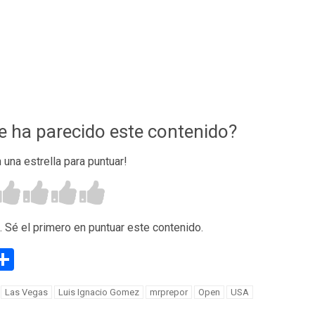
te ha parecido este contenido?
n una estrella para puntuar!
. Sé el primero en puntuar este contenido.
g
eneame
Compartir
Las Vegas
Luis Ignacio Gomez
mrprepor
Open
USA