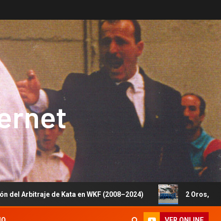
ternet
je de Kata en WKF (2008–2024)
2 Oros, 1 Plata y 5 Bronc
VER ONLINE
IO