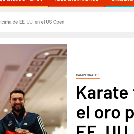
encima de EE. UU. en el US Open
CAMPEONATOS
Karate 
el oro 
EE. UU.