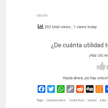
nacion
263 total views
, 1 views today
¿De cuánta utilidad 
¡Haz clic e
Hasta ahora, ¡no hay votos!
Facebook
Twitter
WhatsApp
Copy
Reddit
Dig
M
Link
campeonatos
Costa Rica
karate
kata
Tags: