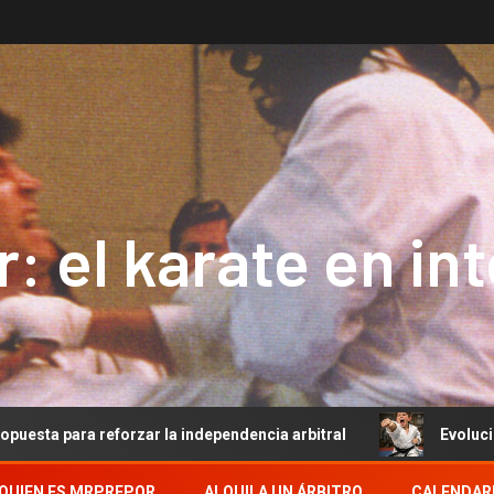
: el karate en in
eforzar la independencia arbitral
Evolución del Arbitra
QUIEN ES MRPREPOR
ALQUILA UN ÁRBITRO
CALENDAR