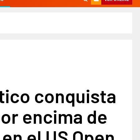
tico conquista
por encima de
 en el US Open