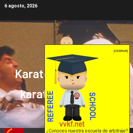
6 agosto, 2026
[CERRAR]
Karate mrprepor: el
karate en internet
El karate en internet
¿Conoces nuestra escuela de arbitraje?