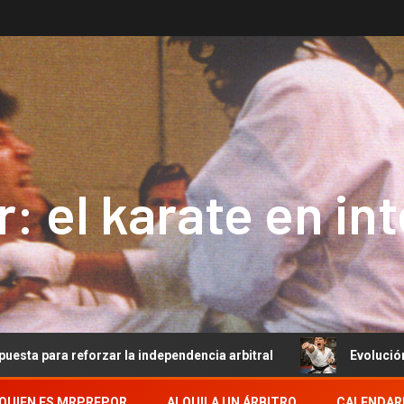
: el karate en in
rzar la independencia arbitral
Evolución del Arbitraje 
QUIEN ES MRPREPOR
ALQUILA UN ÁRBITRO
CALENDAR