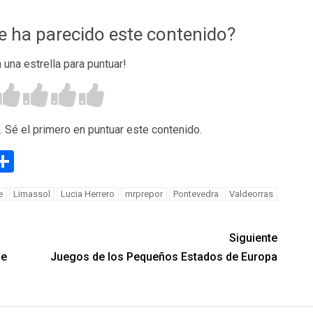
te ha parecido este contenido?
n una estrella para puntuar!
. Sé el primero en puntuar este contenido.
g
eneame
Compartir
e
Limassol
Lucia Herrero
mrprepor
Pontevedra
Valdeorras
Siguiente
de
Juegos de los Pequeños Estados de Europa