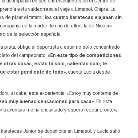
a la acompañan en sus entrenamientos en el Centro de
rendía esta valdeorresa el viaje a Limasol, Chipre. La
 de pisar el tatami:
los cuatro karatecas viajaban sin
a compañía de la madre de uno de ellos, la de Nicolás
ro de la selección española.
a pista, obliga al deportista a estar no sólo concentrado
mpleto del campeonato.
«En este tipo de competiciones
otras cosas, estás tú sólo, calientas solo, te
 que estar pendiente de todo»
, cuenta Lucía desde
ora, si cabe, esta experiencia. «Estoy muy contenta de
levo muy buenas sensaciones para casa»
. En esta
 «la aventura me ha encantado y espero repetir pronto»,
 karatecas Júnior se daban cita en Limasol, y Lucía salió