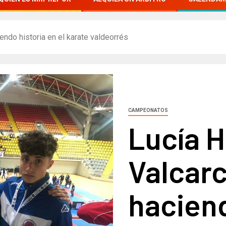
endo historia en el karate valdeorrés
CAMPEONATOS
Lucía H
Valcarc
haciend