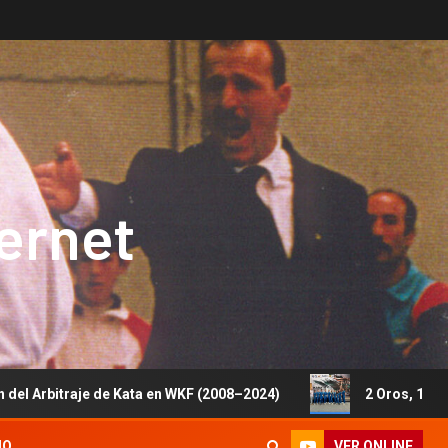
ternet
de Kata en WKF (2008–2024)
2 Oros, 1 Plata y 5 Bronces
VER ONLINE
IO