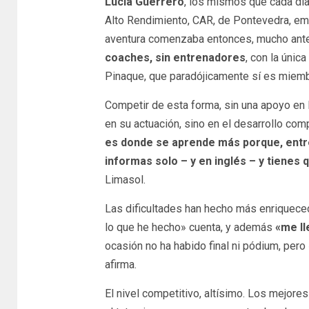
Lucía Guerrero
, los mismos que cada dí
Alto Rendimiento, CAR, de Pontevedra, emp
aventura comenzaba entonces, mucho antes
coaches, sin entrenadores
, con la únic
Pinaque, que paradójicamente sí es miemb
Competir de esta forma, sin una apoyo en l
en su actuación, sino en el desarrollo co
es donde se aprende más porque, entre 
informas solo – y en inglés – y tienes
Limasol.
Las dificultades han hecho más enriqueced
lo que he hecho» cuenta, y además
«me l
ocasión no ha habido final ni pódium, pero
afirma.
El nivel competitivo, altísimo. Los mejores