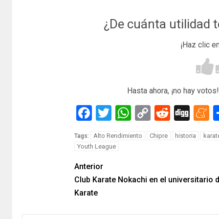
¿De cuánta utilidad 
¡Haz clic e
Hasta ahora, ¡no hay votos!
Facebook
Twitter
WhatsApp
Copy
Reddit
Dig
M
Link
Alto Rendimiento
Chipre
historia
karat
Tags:
Youth League
Anterior
Club Karate Nokachi en el universitario 
Karate