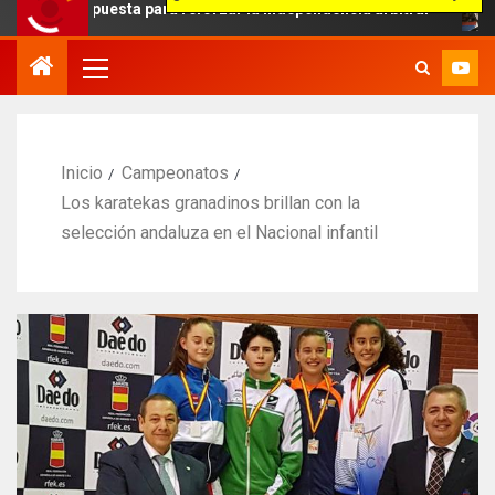
ropuesta para reforzar la independencia arbitral
Evoluci
Inicio
Campeonatos
Los karatekas granadinos brillan con la
selección andaluza en el Nacional infantil