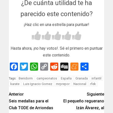
¿De cuánta utilidad te ha
parecido este contenido?
¡Haz clic en una estrella para puntuar!
Hasta ahora, ¡no hay votos!. Sé el primero en puntuar
este contenido.
Facebook
Twitter
WhatsApp
Copy
Reddit
Digg
Meneam
Compar
Link
Benidorm
campeonatos
España
Granada
infantil
Tags:
karate
Luis Ignacio Gomez
mrprepor
Nacional
rfek
Anterior
Siguiente
Seis medallas para el
El pequeño reguerano
Club TODE de Arriondas
Izán Álvarez, al