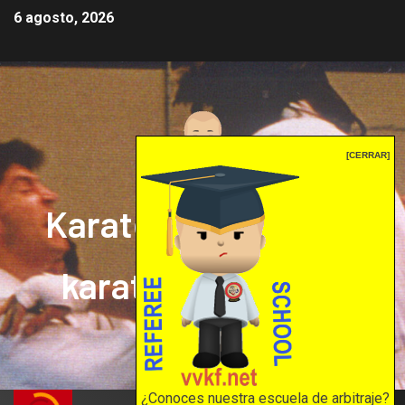
6 agosto, 2026
[CERRAR]
Karate mrprepor: el
karate en internet
El karate en internet
¿Conoces nuestra escuela de arbitraje?