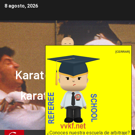
8 agosto, 2026
[CERRAR]
Karate mrprepor: el
karate en internet
El karate en internet
¿Conoces nuestra escuela de arbitraje?