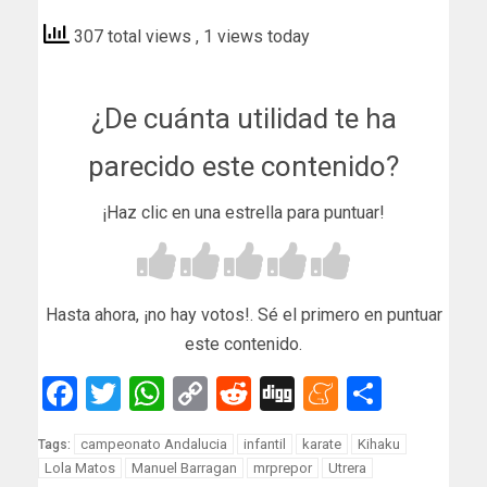
307 total views
, 1 views today
¿De cuánta utilidad te ha
parecido este contenido?
¡Haz clic en una estrella para puntuar!
Hasta ahora, ¡no hay votos!. Sé el primero en puntuar
este contenido.
Facebook
Twitter
WhatsApp
Copy
Reddit
Digg
Meneam
Compar
Link
campeonato Andalucia
infantil
karate
Kihaku
Tags:
Lola Matos
Manuel Barragan
mrprepor
Utrera