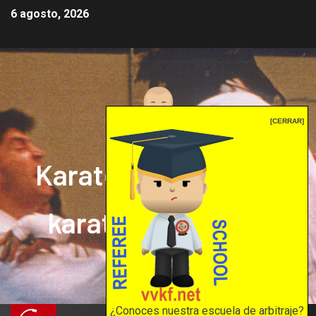
6 agosto, 2026
[CERRAR]
Karate mrprepor: el
karate en internet
El karate en internet
¿Conoces nuestra escuela de arbitraje?