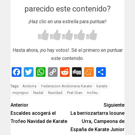
parecido este contenido?
¡Haz clic en una estrella para puntuar!
Hasta ahora, ¡no hay votos!. Sé el primero en puntuar
este contenido.
Facebook
Twitter
WhatsApp
Copy
Reddit
Digg
Meneam
Compar
Link
Andorra
Federacion Andorrana Karate
karate
Tags:
mrprepor
Nadal
Navidad
Prat Gran
trofeu
Anterior
Siguiente
Escaldes acogerá el
La berriozartarra Iosune
Trofeo Navidad de Karate
Urra, Campeona de
España de Karate Junior