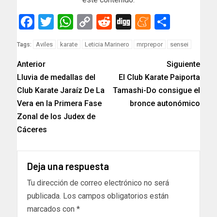
Facebook
Twitter
WhatsApp
Copy
Reddit
Digg
Meneam
Compar
Link
Aviles
karate
Leticia Marinero
mrprepor
sensei
Tags:
Anterior
Siguiente
Lluvia de medallas del
El Club Karate Paiporta
Club Karate Jaraíz De La
Tamashi-Do consigue el
Vera en la Primera Fase
bronce autonómico
Zonal de los Judex de
Cáceres
Deja una respuesta
Tu dirección de correo electrónico no será
publicada.
Los campos obligatorios están
marcados con
*