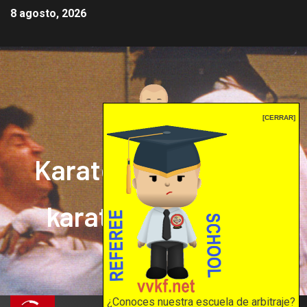
8 agosto, 2026
[CERRAR]
Karate mrprepor: el
karate en internet
El karate en internet
¿Conoces nuestra escuela de arbitraje?