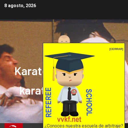
8 agosto, 2026
[CERRAR]
Karate mrprepor: el
karate en internet
El karate en internet
¿Conoces nuestra escuela de arbitraje?