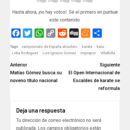
Hasta ahora, ¡no hay votos!. Sé el primero en puntuar
este contenido.
Facebook
Twitter
WhatsApp
Copy
Reddit
Digg
Meneam
Compar
Link
campeonato de España absoluto
karate
kata
Tags:
Lidia Rodriguez
Luis Ignacio Gomez
mrprepor
Villalbilla
Anterior
Siguiente
Matías Gómez busca su
El Open Internacional de
noveno título nacional
Escaldes de karate se
reformula
Deja una respuesta
Tu dirección de correo electrónico no será
publicada.
Los campos obligatorios están