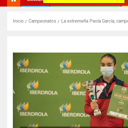
Inicio
Campeonatos
La extremeña Paola García, campe