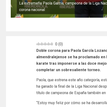
La extremeña Paola García, campeona de la Liga Nac
corona nacional
0
(
0
)
Doble corona para Paola García Lozano 
almendralejense se ha proclamado en Má
karate tras imponerse a las doce mejo
completar un sobresaliente torneo.
Paola, que estrena este año categoría, es
ha ganado la final de la Liga Nacional de
título de campeona de España también en l
“Estoy muy feliz por cómo se ha desarroll