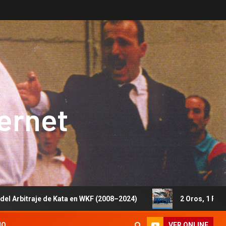
ternet
de Kata en WKF (2008–2024)
2 Oros, 1 Plata y 5 Bronces
VER ONLINE
IO