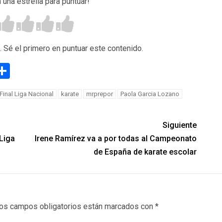
n una estrella para puntuar!
. Sé el primero en puntuar este contenido.
g
eneame
Compartir
Final Liga Nacional
karate
mrprepor
Paola Garcia Lozano
Siguiente
Liga
Irene Ramírez va a por todas al Campeonato
de España de karate escolar
os campos obligatorios están marcados con
*