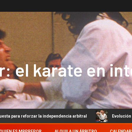
: el karate en in
rzar la independencia arbitral
Evolución del Arbitraje 
QUIEN ES MRPREPOR
ALQUILA UN ÁRBITRO
CALENDAR