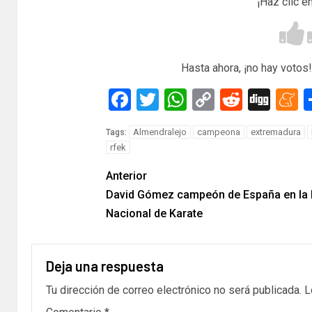
¡Haz clic e
Hasta ahora, ¡no hay votos!
Facebook
Twitter
WhatsApp
Copy
Reddit
Dig
M
Link
Almendralejo
campeona
extremadura
Tags:
rfek
Anterior
David Gómez campeón de España en la 
Nacional de Karate
Deja una respuesta
Tu dirección de correo electrónico no será publicada.
L