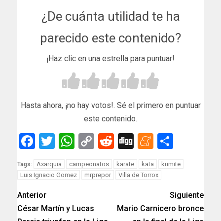
¿De cuánta utilidad te ha
parecido este contenido?
¡Haz clic en una estrella para puntuar!
Hasta ahora, ¡no hay votos!. Sé el primero en puntuar
este contenido.
Facebook
Twitter
WhatsApp
Copy
Reddit
Digg
Meneam
Compar
Link
Axarquia
campeonatos
karate
kata
kumite
Tags:
Luis Ignacio Gomez
mrprepor
Villa de Torrox
Anterior
Siguiente
César Martín y Lucas
Mario Carnicero bronce