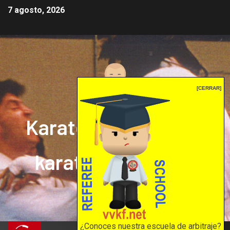
7 agosto, 2026
[CERRAR]
Karate mrprepor: el
karate en internet
El karate en internet
¿Conoces nuestra escuela de arbitraje?