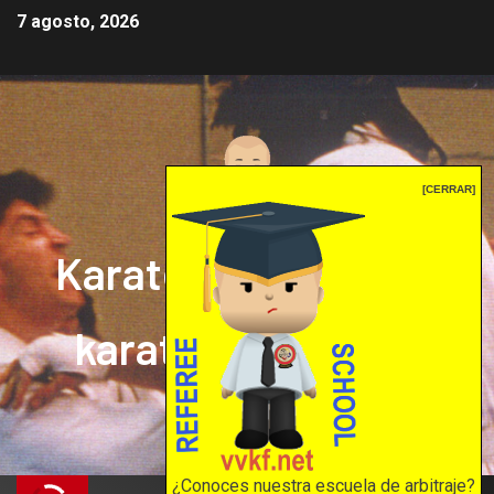
7 agosto, 2026
[CERRAR]
Karate mrprepor: el
karate en internet
El karate en internet
¿Conoces nuestra escuela de arbitraje?