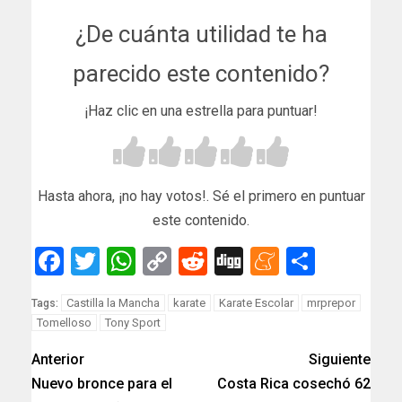
¿De cuánta utilidad te ha
parecido este contenido?
¡Haz clic en una estrella para puntuar!
Hasta ahora, ¡no hay votos!. Sé el primero en puntuar
este contenido.
Facebook
Twitter
WhatsApp
Copy
Reddit
Digg
Meneam
Compar
Link
Castilla la Mancha
karate
Karate Escolar
mrprepor
Tags:
Tomelloso
Tony Sport
Anterior
Siguiente
Nuevo bronce para el
Costa Rica cosechó 62