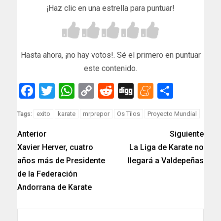
¡Haz clic en una estrella para puntuar!
Hasta ahora, ¡no hay votos!. Sé el primero en puntuar
este contenido.
Facebook
Twitter
WhatsApp
Copy
Reddit
Digg
Meneam
Compar
Link
exito
karate
mrprepor
Os Tilos
Proyecto Mundial
Tags:
Anterior
Siguiente
Xavier Herver, cuatro
La Liga de Karate no
años más de Presidente
llegará a Valdepeñas
de la Federación
Andorrana de Karate