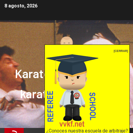
8 agosto, 2026
[CERRAR]
Karate mrprepor: el
karate en internet
El karate en internet
¿Conoces nuestra escuela de arbitraje?