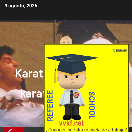
9 agosto, 2026
[CERRAR]
Karate mrprepor: el
karate en internet
El karate en internet
¿Conoces nuestra escuela de arbitraje?