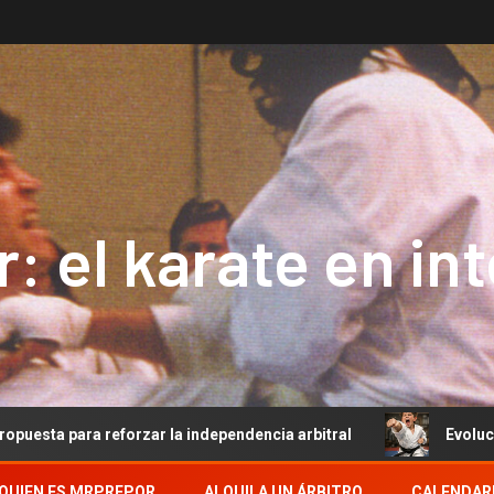
: el karate en in
 reforzar la independencia arbitral
Evolución del Arbitr
QUIEN ES MRPREPOR
ALQUILA UN ÁRBITRO
CALENDAR