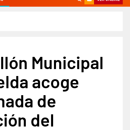
llón Municipal
elda acoge
nada de
ión del