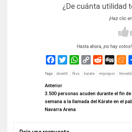
¿De cuánta utilidad 
¡Haz clic e
Hasta ahora, ¡no hay votos!
Facebook
Twitter
WhatsApp
Copy
Reddit
Dig
M
Link
divertit
fkcv
karate
mrprepor
Noveld
Tags:
Anterior
3.500 personas acuden durante el fin de
semana a la llamada del Kárate en el pa
Navarra Arena
Deja una respuesta