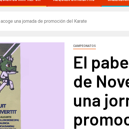
 acoge una jornada de promoción del Karate
CAMPEONATOS
El pabe
de Nov
una jor
promoc