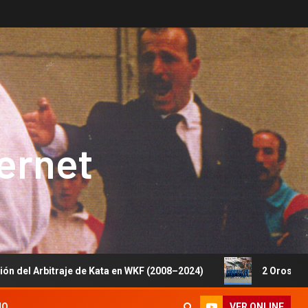
ternet
aje de Kata en WKF (2008–2024)
2 Oros, 1 Plata y 5 Bro
VER ONLINE
IO