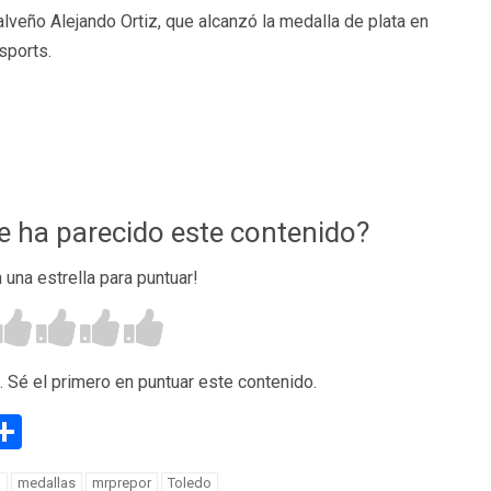
alveño Alejando Ortiz, que alcanzó la medalla de plata en
sports.
te ha parecido este contenido?
n una estrella para puntuar!
. Sé el primero en puntuar este contenido.
g
eneame
Compartir
l
medallas
mrprepor
Toledo