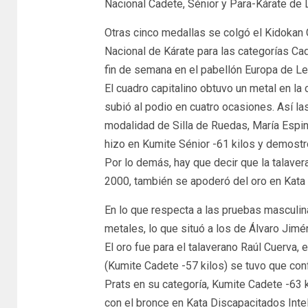
Nacional Cadete, Sénior y Para-Kárate de
Otras cinco medallas se colgó el Kidokan C
Nacional de Kárate para las categorías Ca
fin de semana en el pabellón Europa de L
El cuadro capitalino obtuvo un metal en la
subió al podio en cuatro ocasiones. Así la
modalidad de Silla de Ruedas, María Espino
hizo en Kumite Sénior -61 kilos y demost
Por lo demás, hay que decir que la talave
2000, también se apoderó del oro en Kata 
En lo que respecta a las pruebas masculin
metales, lo que situó a los de Álvaro Ji
El oro fue para el talaverano Raúl Cuerva, 
(Kumite Cadete -57 kilos) se tuvo que con
Prats en su categoría, Kumite Cadete -63 k
con el bronce en Kata Discapacitados Inte