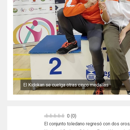
El Kidokan se cuelga otras cinco medallas
0
(
0
)
El conjunto toledano regresó con dos oros,