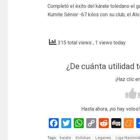
Completó el éxito del kárate toledano el g
Kumite Sénior -67 kilos con su club, el Alo
latribunadetoledo
315 total views
, 1 views today
¿De cuánta utilidad 
¡Haz clic e
Hasta ahora, ¡no hay votos!
Facebook
Twitter
WhatsApp
Copy
Reddit
Dig
M
Link
karate
Kidokan
Leganes
Liga Naciona
Tags: