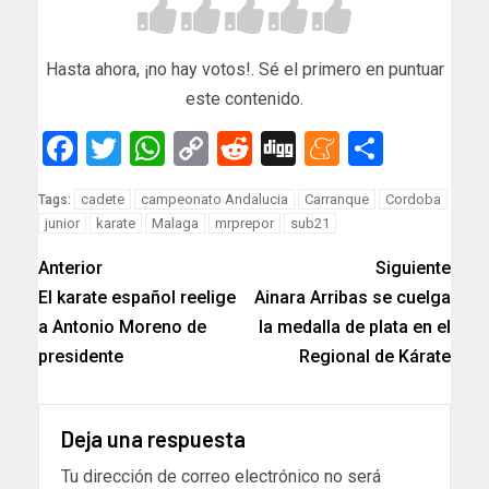
Hasta ahora, ¡no hay votos!. Sé el primero en puntuar
este contenido.
Facebook
Twitter
WhatsApp
Copy
Reddit
Digg
Meneam
Compar
Link
cadete
campeonato Andalucia
Carranque
Cordoba
Tags:
junior
karate
Malaga
mrprepor
sub21
Anterior
Siguiente
El karate español reelige
Ainara Arribas se cuelga
a Antonio Moreno de
la medalla de plata en el
presidente
Regional de Kárate
Deja una respuesta
Tu dirección de correo electrónico no será