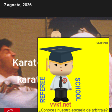
7 agosto, 2026
[CERRAR]
Karate mrprepor: el
karate en internet
El karate en internet
¿Conoces nuestra escuela de arbitraje?