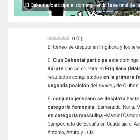
El Dakentai participa el domingo en la fase final de 
0
(
0
)
El torneo se disputa en Frigiliana y los 
El
Club Dakentai
participa
este domingo 
Kárate
que se celebra en
Frigiliana (Mál
resultados conquistados
en la primera f
segunda posición
del
ranking
de Clubes 
El
conjunto jerezano se desplaza
hasta 
categoría femenina
-Esmeralda, Nuria, M
en categoría masculina
-Manuel Campos, 
Campeonato de España en Guadalajara, Aar
Antonio, Arturo y Luis.