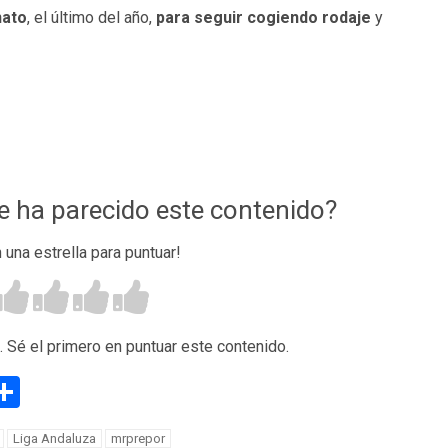
nato
, el último del año,
para seguir cogiendo rodaje
y
te ha parecido este contenido?
n una estrella para puntuar!
. Sé el primero en puntuar este contenido.
g
eneame
Compartir
Liga Andaluza
mrprepor