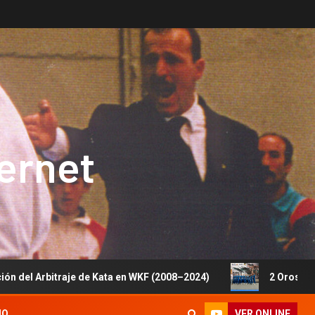
ternet
raje de Kata en WKF (2008–2024)
2 Oros, 1 Plata y 5 Bro
VER ONLINE
IO