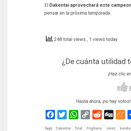
El
Dakentai
aprovechará este campeo
pensar en la próxima temporada.
diariodejerez
248 total views
, 1 views today
¿De cuánta utilidad 
¡Haz clic e
Hasta ahora, ¡no hay votos!
Facebook
Twitter
WhatsApp
Copy
Reddit
Dig
M
Link
Dakentai
final
Frigiliana
Jerez
karate
Tags: