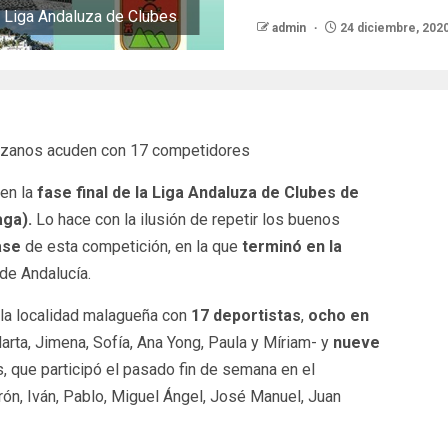
la Liga Andaluza de Clubes
admin
24 diciembre, 202
jerezanos acuden con 17 competidores
en la
fase final de la Liga Andaluza de Clubes de
aga).
Lo hace con la ilusión de repetir los buenos
ase
de esta competición, en la que
terminó en la
de Andalucía.
la localidad malagueña con
17 deportistas
,
ocho en
arta, Jimena, Sofía, Ana Yong, Paula y Míriam- y
nueve
que participó el pasado fin de semana en el
ón, Iván, Pablo, Miguel Ángel, José Manuel, Juan