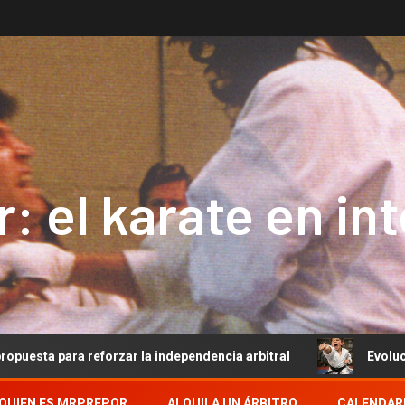
: el karate en in
 reforzar la independencia arbitral
Evolución del Arbit
QUIEN ES MRPREPOR
ALQUILA UN ÁRBITRO
CALENDAR