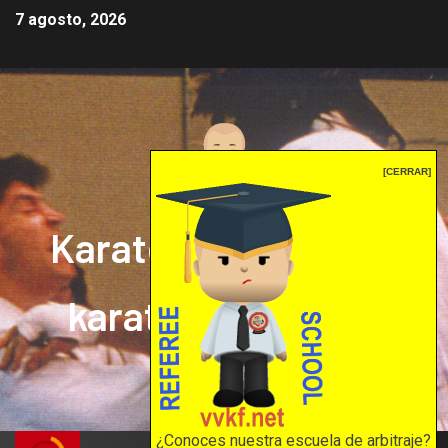
7 agosto, 2026
[CERRAR]
Karate mrprepor: el
karate en internet
El karate en internet
¿Conoces nuestra escuela de arbitraje?