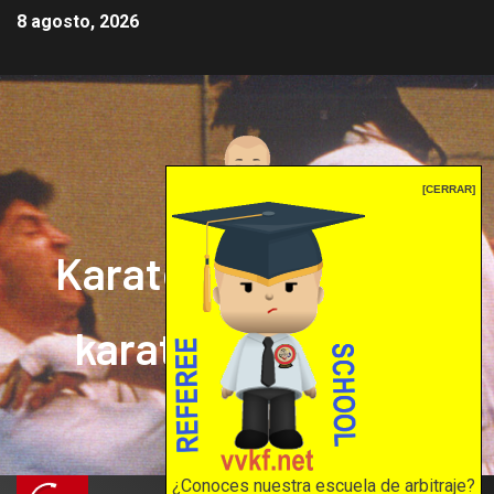
8 agosto, 2026
[CERRAR]
Karate mrprepor: el
karate en internet
El karate en internet
¿Conoces nuestra escuela de arbitraje?