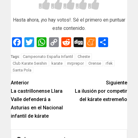
Hasta ahora, ¡no hay votos!. Sé el primero en puntuar
este contenido.
Facebook
Twitter
WhatsApp
Copy
Reddit
Digg
Meneam
Compar
Link
Campeonato España Infantil
Cheste
Tags:
Club Karate Seishin
karate
mrprepor
Orense
rfek
Santa Pola
Anterior
Siguiente
La castrillonense Llara
La ilusión por competir
Valle defenderá a
del kárate extremeño
Asturias en el Nacional
infantil de kárate