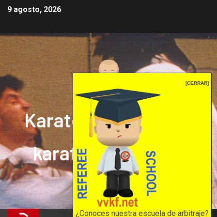
9 agosto, 2026
[CERRAR]
Karate mrprepor: el
karate en internet
El karate en internet
¿Conoces nuestra escuela de arbitraje?