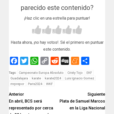
parecido este contenido?
¡Haz clic en una estrella para puntuar!
Hasta ahora, ¡no hay votos!. Sé el primero en puntuar
este contenido.
Facebook
Twitter
WhatsApp
Copy
Reddit
Digg
Meneam
Compar
Link
Campeonato Europa Absoluto
Cristy Tojo
EKF
Tags:
Guadalajara
karate
karate2024
Luis Ignacio Gomez
mrprepor
Paris2024
WKF
Anterior
Siguiente
En abril, BCS será
Plata de Samuel Marcos
representado por cerca
en la Liga Nacional