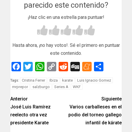
parecido este contenido?
¡Haz clic en una estrella para puntuar!
Hasta ahora, ¡no hay votos!. Sé el primero en puntuar
este contenido.
Facebook
Twitter
WhatsApp
Copy
Reddit
Digg
Meneam
Compar
Link
Cristina Ferrer
Ibiza
karate
Luis Ignacio Gomez
Tags:
mrprepor
salzburgo
Series A
WKF
Anterior
Siguiente
José Luis Ramírez
Varios carballeses en el
reelecto otra vez
podio del torneo gallego
presidente Karate
infantil de kárate