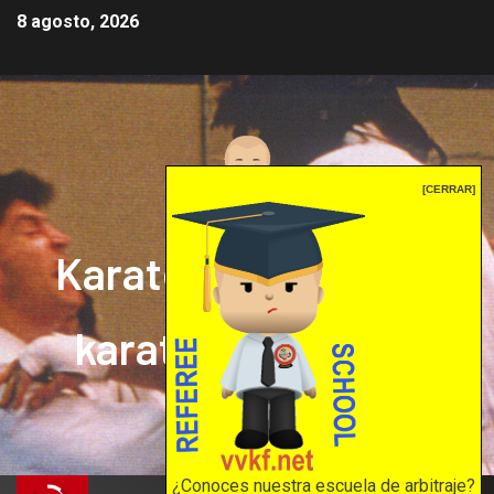
8 agosto, 2026
[CERRAR]
Karate mrprepor: el
karate en internet
El karate en internet
¿Conoces nuestra escuela de arbitraje?