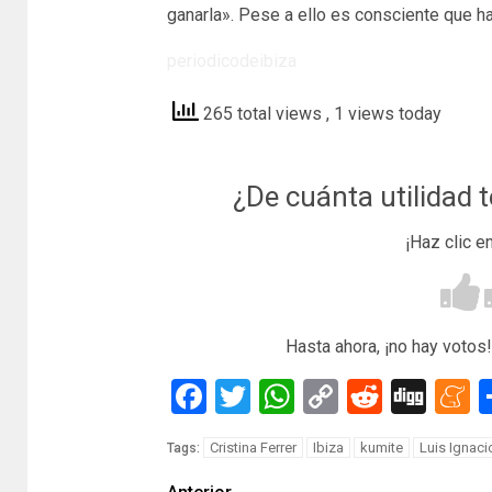
ganarla». Pese a ello es consciente que ha
periodicodeibiza
265 total views
, 1 views today
¿De cuánta utilidad 
¡Haz clic e
Hasta ahora, ¡no hay votos!
Facebook
Twitter
WhatsApp
Copy
Reddit
Dig
M
Link
Cristina Ferrer
Ibiza
kumite
Luis Ignac
Tags: