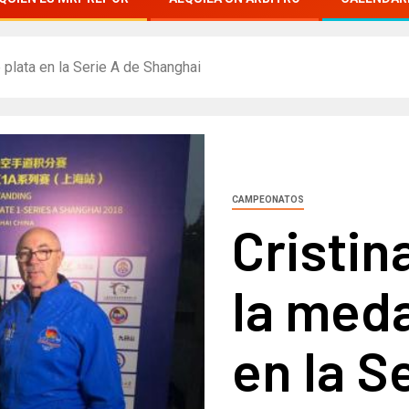
e plata en la Serie A de Shanghai
CAMPEONATOS
Cristin
la meda
en la S