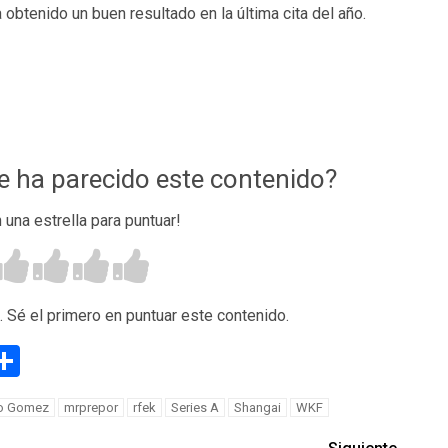
 obtenido un buen resultado en la última cita del año.
te ha parecido este contenido?
n una estrella para puntuar!
. Sé el primero en puntuar este contenido.
g
eneame
Compartir
io Gomez
mrprepor
rfek
Series A
Shangai
WKF