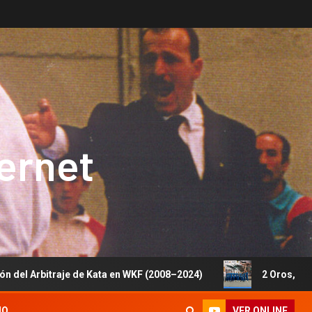
ternet
e de Kata en WKF (2008–2024)
2 Oros, 1 Plata y 5 Bronc
VER ONLINE
IO