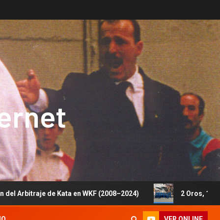
ternet
e de Kata en WKF (2008–2024)
2 Oros, 1 Plata y 5 Bronce
VER ONLINE
IO