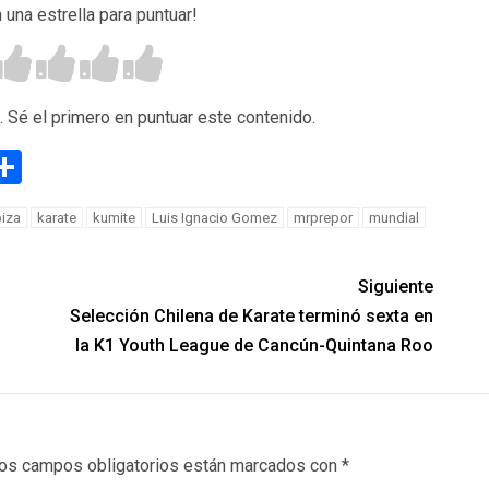
n una estrella para puntuar!
. Sé el primero en puntuar este contenido.
g
eneame
Compartir
biza
karate
kumite
Luis Ignacio Gomez
mrprepor
mundial
Siguiente
Selección Chilena de Karate terminó sexta en
la K1 Youth League de Cancún-Quintana Roo
os campos obligatorios están marcados con
*