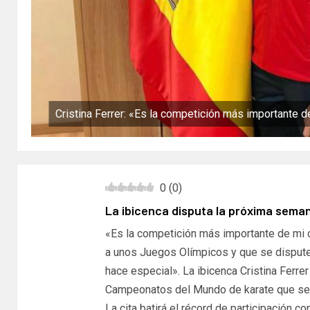
Cristina Ferrer: «Es la competición más importante d
0
(
0
)
La ibicenca disputa la próxima sema
«Es la competición más importante de mi ca
a unos Juegos Olímpicos y que se dispute
hace especial». La ibicenca Cristina Ferrer 
Campeonatos del Mundo de karate que se c
La cita batirá el récord de participación 