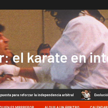
: el karate en in
forzar la independencia arbitral
Evolución del Arbitraj
QUIEN ES MRPREPOR
ALQUILA UN ÁRBITRO
CALENDAR