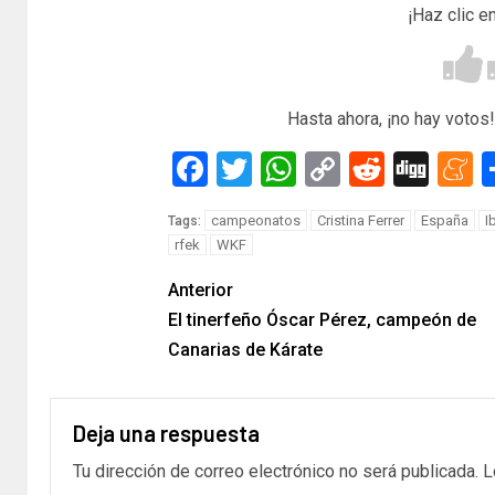
¡Haz clic e
Hasta ahora, ¡no hay votos!
Facebook
Twitter
WhatsApp
Copy
Reddit
Dig
M
Link
campeonatos
Cristina Ferrer
España
I
Tags:
rfek
WKF
Anterior
El tinerfeño Óscar Pérez, campeón de
Canarias de Kárate
Deja una respuesta
Tu dirección de correo electrónico no será publicada.
L