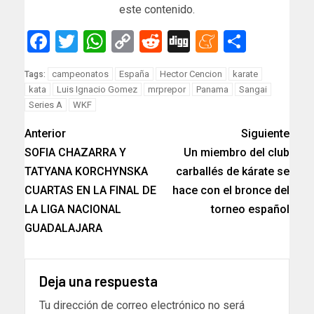
este contenido.
Facebook
Twitter
WhatsApp
Copy
Reddit
Digg
Meneam
Compar
Link
campeonatos
España
Hector Cencion
karate
Tags:
kata
Luis Ignacio Gomez
mrprepor
Panama
Sangai
Series A
WKF
Anterior
Siguiente
SOFIA CHAZARRA Y
Un miembro del club
TATYANA KORCHYNSKA
carballés de kárate se
CUARTAS EN LA FINAL DE
hace con el bronce del
LA LIGA NACIONAL
torneo español
GUADALAJARA
Deja una respuesta
Tu dirección de correo electrónico no será