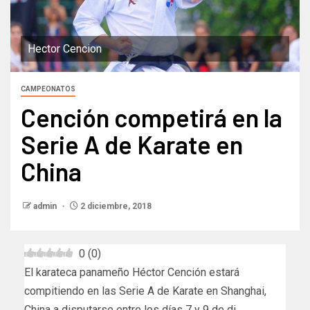
Hector Cencion
CAMPEONATOS
Cención competirá en la
Serie A de Karate en
China
admin
2 diciembre, 2018
0
(
0
)
El karateca panameño Héctor Cención estará
compitiendo en las Serie A de Karate en Shanghai,
China a disputarse entre los días 7 y 9 de di…