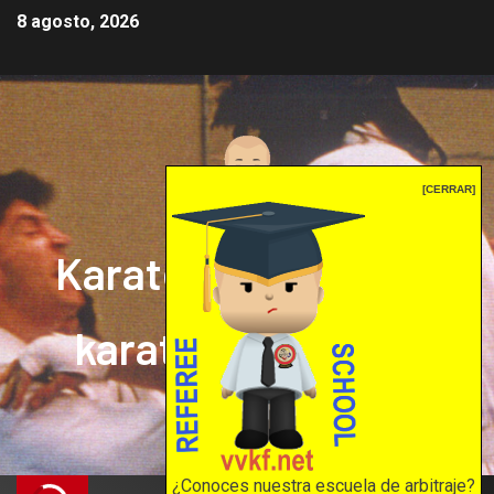
8 agosto, 2026
[CERRAR]
Karate mrprepor: el
karate en internet
El karate en internet
¿Conoces nuestra escuela de arbitraje?