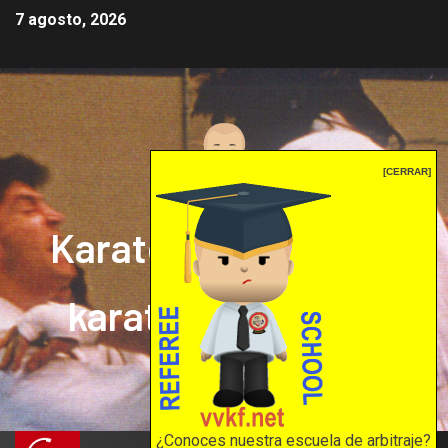
7 agosto, 2026
[CERRAR]
Karate mrprepor: el
karate en internet
El karate en internet
¿Conoces nuestra escuela de arbitraje?