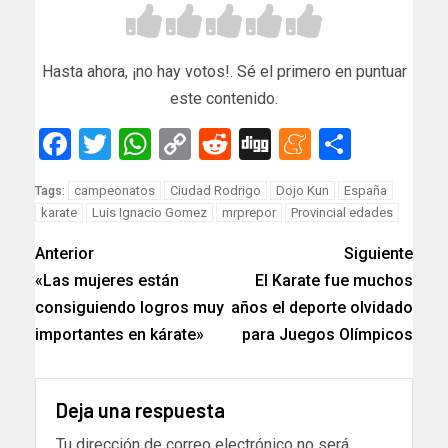
Hasta ahora, ¡no hay votos!. Sé el primero en puntuar
este contenido.
Facebook
Twitter
WhatsApp
Copy
Reddit
Digg
Meneam
Compar
Link
campeonatos
Ciudad Rodrigo
Dojo Kun
España
Tags:
karate
Luis Ignacio Gomez
mrprepor
Provincial edades
Anterior
Siguiente
«Las mujeres están
El Karate fue muchos
consiguiendo logros muy
años el deporte olvidado
importantes en kárate»
para Juegos Olímpicos
Deja una respuesta
Tu dirección de correo electrónico no será