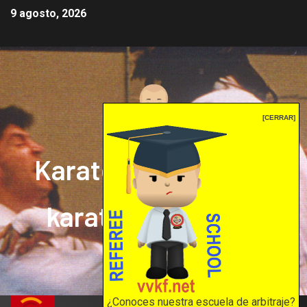
9 agosto, 2026
[CERRAR]
Karate mrprepor: el
karate en internet
El karate en internet
¿Conoces nuestra escuela de arbitraje?