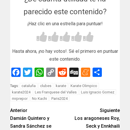
parecido este contenido?
¡Haz clic en una estrella para puntuar!
Hasta ahora, ¡no hay votos!. Sé el primero en puntuar
este contenido.
Facebook
Twitter
WhatsApp
Copy
Reddit
Digg
Meneam
Compar
Link
cataluña
clubes
karate
Karate Olimpico
Tags:
karate2024
Les Franquese del Valles
Luis Ignacio Gomez
mrprepor
No Kachi
Paris2024
Anterior
Siguiente
Damián Quintero y
Los aragoneses Roy,
Sandra Sánchez se
Seck y Ennkhaili