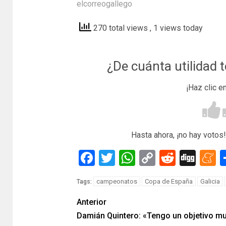
elcorreogallego
270 total views
, 1 views today
¿De cuánta utilidad 
¡Haz clic e
Hasta ahora, ¡no hay votos!
Facebook
Twitter
WhatsApp
Copy
Reddit
Dig
M
Link
campeonatos
Copa de España
Galicia
Tags:
Anterior
Damián Quintero: «Tengo un objetivo m