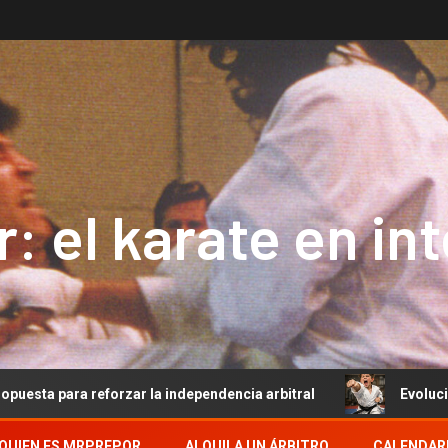
: el karate en in
eforzar la independencia arbitral
Evolución del Arbitra
QUIEN ES MRPREPOR
ALQUILA UN ÁRBITRO
CALENDAR