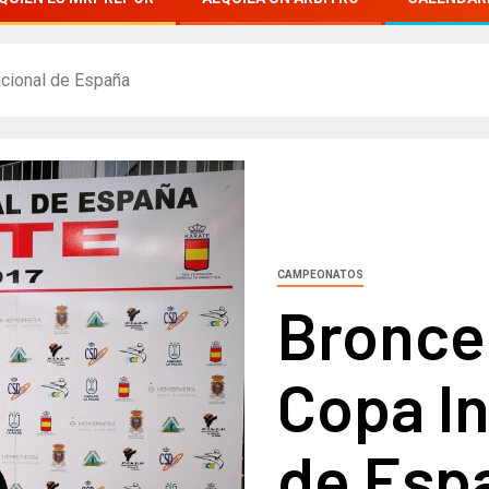
acional de España
CAMPEONATOS
Bronce 
Copa In
de Esp