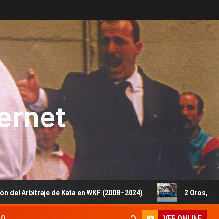
ternet
je de Kata en WKF (2008–2024)
2 Oros, 1 Plata y 5 Bron
VER ONLINE
IO