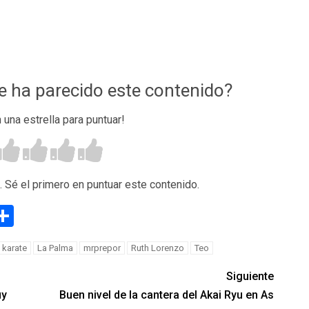
te ha parecido este contenido?
n una estrella para puntuar!
. Sé el primero en puntuar este contenido.
g
eneame
Compartir
karate
La Palma
mrprepor
Ruth Lorenzo
Teo
Siguiente
uy
Buen nivel de la cantera del Akai Ryu en As