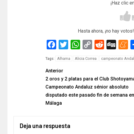
¡Haz clic e
Hasta ahora, ¡no hay votos!
Facebook
Twitter
WhatsApp
Copy
Reddit
Dig
M
Link
Alhama
Alicia Correa
campeonato Andal
Tags:
Anterior
2 oros y 2 platas para el Club Shotoyama
Campeonato Andaluz sénior absoluto
disputado este pasado fin de semana e
Málaga
Deja una respuesta