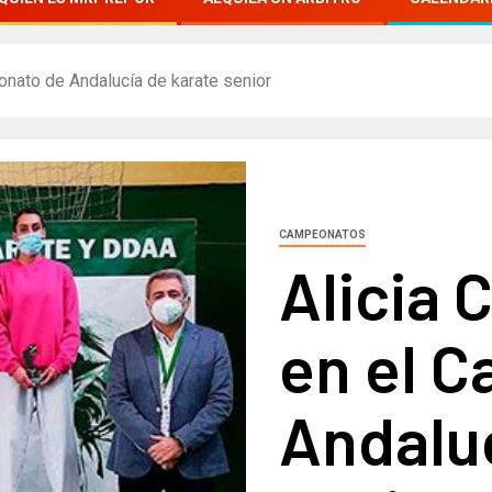
onato de Andalucía de karate senior
CAMPEONATOS
Alicia 
en el 
Andaluc