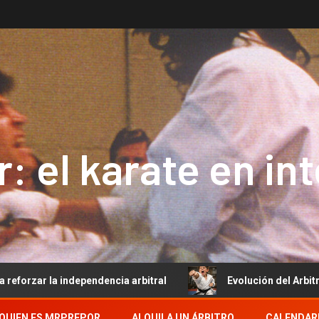
: el karate en in
dependencia arbitral
Evolución del Arbitraje de Kata e
QUIEN ES MRPREPOR
ALQUILA UN ÁRBITRO
CALENDAR