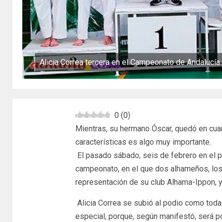
Alicia Correa tercera en el Campeonato de Andalucía 
0
(
0
)
Mientras, su hermano Óscar, quedó en cua
características es algo muy importante.
El pasado sábado, seis de febrero en el p
campeonato, en el que dos alhameños, los 
representación de su club Alhama-Ippon, 
Alicia Correa se subió al podio como tod
especial, porque, según manifestó, será por