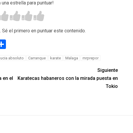
n una estrella para puntuar!
. Sé el primero en puntuar este contenido.
g
eneame
Compartir
ucia absoluto
Carranque
karate
Malaga
mrprepor
Siguiente
 en el
Karatecas habaneros con la mirada puesta en
Tokio
n