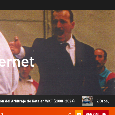
ternet
aje de Kata en WKF (2008–2024)
2 Oros, 1 Plata y 5 Bron
VER ONLINE
IO