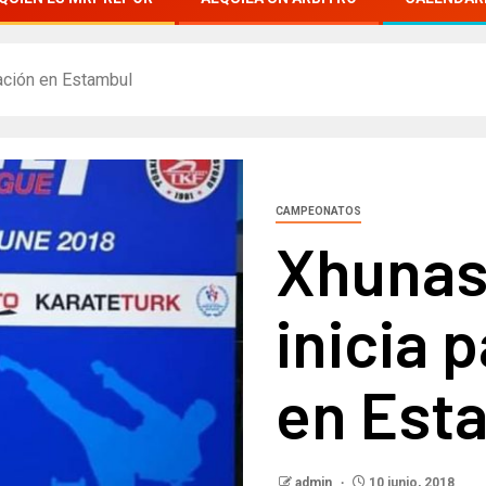
pación en Estambul
CAMPEONATOS
Xhunas
inicia 
en Est
admin
10 junio, 2018