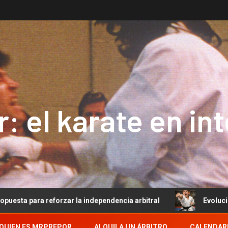
: el karate en in
reforzar la independencia arbitral
Evolución del Arbitr
QUIEN ES MRPREPOR
ALQUILA UN ÁRBITRO
CALENDAR