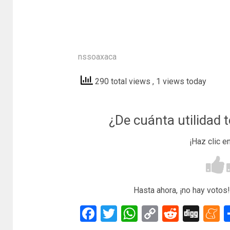
nssoaxaca
290 total views
, 1 views today
¿De cuánta utilidad 
¡Haz clic e
Hasta ahora, ¡no hay votos!
Facebook
Twitter
WhatsApp
Copy
Reddit
Dig
M