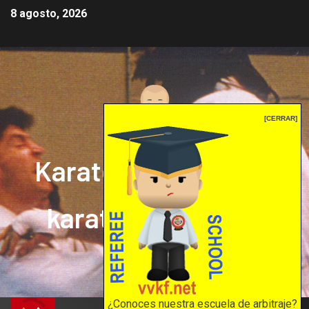
8 agosto, 2026
[CERRAR]
Karate mrprepor: el
karate en internet
El karate en internet
¿Conoces nuestra escuela de arbitraje?