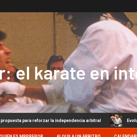
: el karate en in
para reforzar la independencia arbitral
Evolución del A
QUIEN ES MRPREPOR
ALQUILA UN ÁRBITRO
CALENDAR