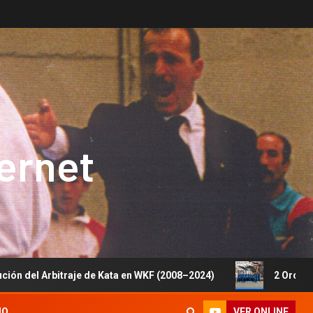
ternet
rbitraje de Kata en WKF (2008–2024)
2 Oros, 1 Plata y 
VER ONLINE
IO