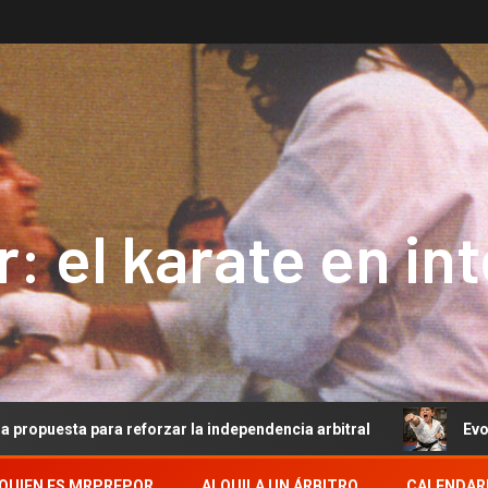
: el karate en in
a para reforzar la independencia arbitral
Evolución del 
QUIEN ES MRPREPOR
ALQUILA UN ÁRBITRO
CALENDAR