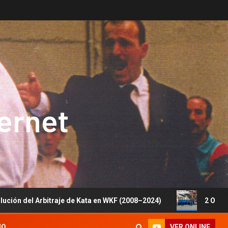
ternet
Arbitraje de Kata en WKF (2008–2024)
2 Oros, 1 Plata y
VER ONLINE
IO