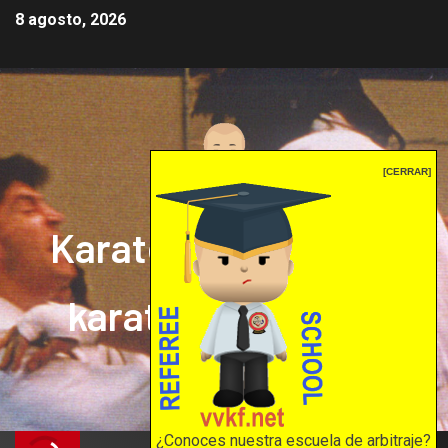
8 agosto, 2026
[CERRAR]
Karate mrprepor: el
karate en internet
El karate en internet
¿Conoces nuestra escuela de arbitraje?