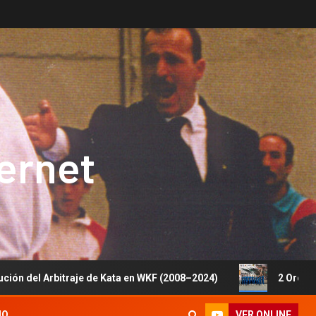
ternet
bitraje de Kata en WKF (2008–2024)
2 Oros, 1 Plata y 5
VER ONLINE
IO