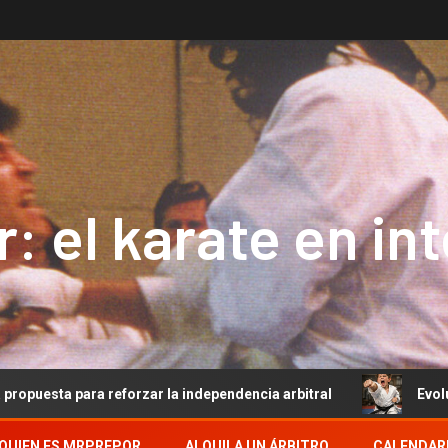
: el karate en in
ara reforzar la independencia arbitral
Evolución del Ar
QUIEN ES MRPREPOR
ALQUILA UN ÁRBITRO
CALENDAR