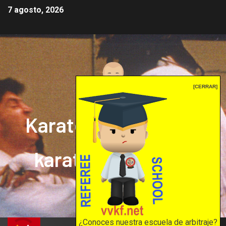
7 agosto, 2026
[CERRAR]
Karate mrprepor: el
karate en internet
El karate en internet
¿Conoces nuestra escuela de arbitraje?