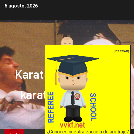
6 agosto, 2026
[CERRAR]
Karate mrprepor: el
karate en internet
El karate en internet
¿Conoces nuestra escuela de arbitraje?