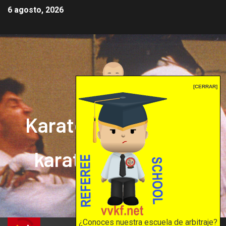
6 agosto, 2026
[CERRAR]
Karate mrprepor: el
karate en internet
El karate en internet
¿Conoces nuestra escuela de arbitraje?