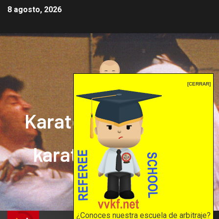
8 agosto, 2026
[CERRAR]
Karate mrprepor: el
karate en internet
El karate en internet
¿Conoces nuestra escuela de arbitraje?