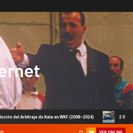
ternet
 Arbitraje de Kata en WKF (2008–2024)
2 Oros, 1 Plata y
VER ONLINE
IO