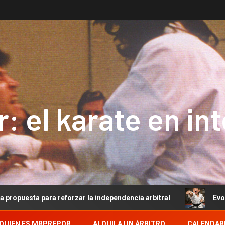
: el karate en in
a para reforzar la independencia arbitral
Evolución del
QUIEN ES MRPREPOR
ALQUILA UN ÁRBITRO
CALENDAR