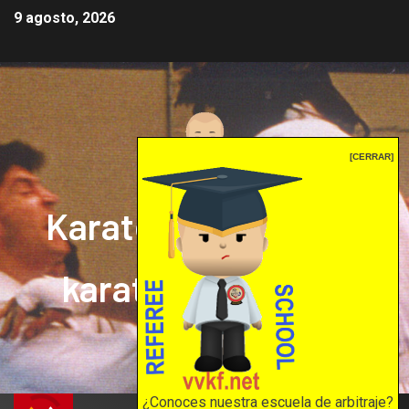
9 agosto, 2026
[CERRAR]
Karate mrprepor: el
karate en internet
El karate en internet
¿Conoces nuestra escuela de arbitraje?